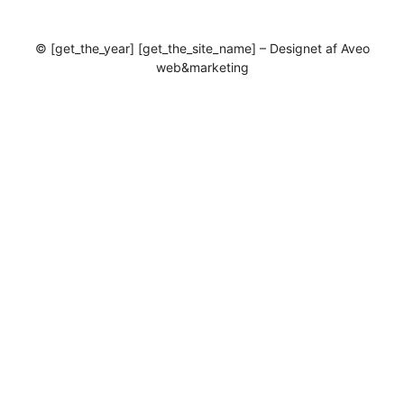
© [get_the_year] [get_the_site_name] – Designet af Aveo
web&marketing