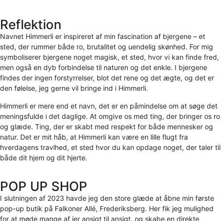
Reflektion
Navnet Himmerli er inspireret af min fascination af bjergene – et
sted, der rummer både ro, brutalitet og uendelig skønhed. For mig
symboliserer bjergene noget magisk, et sted, hvor vi kan finde fred,
men også en dyb forbindelse til naturen og det enkle. I bjergene
findes der ingen forstyrrelser, blot det rene og det ægte, og det er
den følelse, jeg gerne vil bringe ind i Himmerli.
Himmerli er mere end et navn, det er en påmindelse om at søge det
meningsfulde i det daglige. At omgive os med ting, der bringer os ro
og glæde. Ting, der er skabt med respekt for både mennesker og
natur. Det er mit håb, at Himmerli kan være en lille flugt fra
hverdagens travlhed, et sted hvor du kan opdage noget, der taler til
både dit hjem og dit hjerte.
POP UP SHOP
I slutningen af 2023 havde jeg den store glæde at åbne min første
pop-up butik på Falkoner Allé, Frederiksberg. Her fik jeg mulighed
for at møde mange af jer ansigt til ansigt, og skabe en direkte