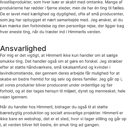
livsstilsprodukter, som hver især er skabt med omtanke. Mange af
produkterne har rødder i fjerne steder, men de har én ting til fælles.
De er lavet med kærlighed og dygtighed, ofte af små producenter,
som jeg har opbygget et nært samarbejde med. Jeg ønsker, at du
kan mærke den forbindelse og den personlige rejse, der ligger bag
hver eneste ting, når du træder ind i Himmerlis verden.
Ansvarlighed
For mig er det vigtigt, at Himmerli ikke kun handler om at sælge
smukke ting. Det handler også om at gøre en forskel. Jeg stræber
efter at støtte håndværkere, små lokalsamfund og kvinder i
lavindkomstlande, der gennem deres arbejde får mulighed for at
skabe en bedre fremtid for sig selv og deres familier. Jeg går op i,
at vores produkter bliver produceret under ordentlige og fair
forhold, og at der tages hensyn til miljøet, dyret og mennesket, hele
vejen igennem.
Når du handler hos Himmerli, bidrager du også til at støtte
bæredygtig produktion og socialt ansvarlige projekter. Himmerli er
ikke bare en webshop, det er et sted, hvor vi tager stilling og går op
i, at verden bliver lidt bedre, én smuk ting ad gangen.