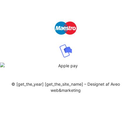
© [get_the_year] [get_the_site_name] – Designet af Aveo
web&marketing