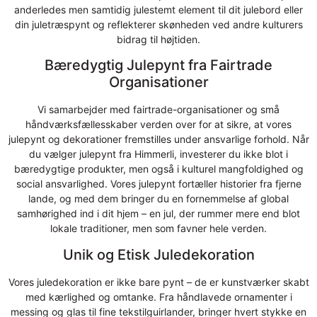
anderledes men samtidig julestemt element til dit julebord eller
din juletræspynt og reflekterer skønheden ved andre kulturers
bidrag til højtiden.
Bæredygtig Julepynt fra Fairtrade
Organisationer
Vi samarbejder med fairtrade-organisationer og små
håndværksfællesskaber verden over for at sikre, at vores
julepynt og dekorationer fremstilles under ansvarlige forhold. Når
du vælger julepynt fra Himmerli, investerer du ikke blot i
bæredygtige produkter, men også i kulturel mangfoldighed og
social ansvarlighed. Vores julepynt fortæller historier fra fjerne
lande, og med dem bringer du en fornemmelse af global
samhørighed ind i dit hjem – en jul, der rummer mere end blot
lokale traditioner, men som favner hele verden.
Unik og Etisk Juledekoration
Vores juledekoration er ikke bare pynt – de er kunstværker skabt
med kærlighed og omtanke. Fra håndlavede ornamenter i
messing og glas til fine tekstilguirlander, bringer hvert stykke en