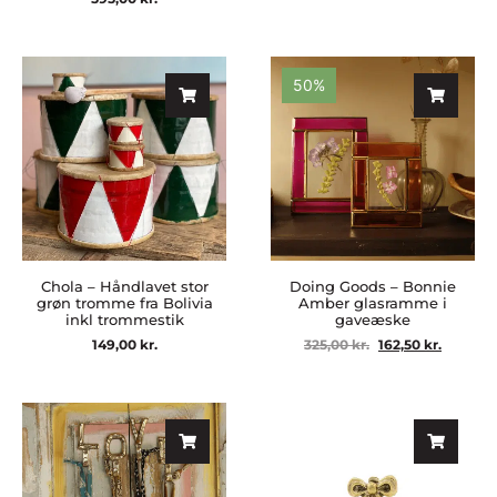
50%
Chola – Håndlavet stor
Doing Goods – Bonnie
grøn tromme fra Bolivia
Amber glasramme i
inkl trommestik
gaveæske
149,00
kr.
325,00
kr.
162,50
kr.