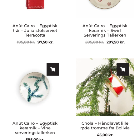
Anūt Cairo – Egyptisk
Anūt Cairo – Egyptisk
hør – Julia stofserviet
keramik – Swirl
Terracotta
Serverings Tallerken
195,00
kr.
97,50
kr.
595,00
kr.
297,50
kr.
Anūt Cairo – Egyptisk
Chola – Håndlavet lille
keramik – Vine
røde tromme fra Bolivia
serveringstallerken
45,00
kr.
595,00
kr.