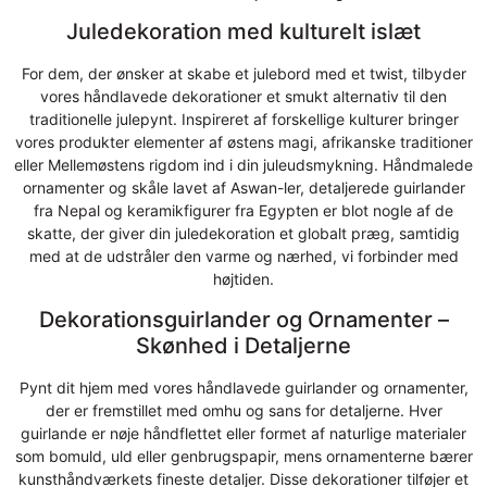
Juledekoration med kulturelt islæt
For dem, der ønsker at skabe et julebord med et twist, tilbyder
vores håndlavede dekorationer et smukt alternativ til den
traditionelle julepynt. Inspireret af forskellige kulturer bringer
vores produkter elementer af østens magi, afrikanske traditioner
eller Mellemøstens rigdom ind i din juleudsmykning. Håndmalede
ornamenter og skåle lavet af Aswan-ler, detaljerede guirlander
fra Nepal og keramikfigurer fra Egypten er blot nogle af de
skatte, der giver din juledekoration et globalt præg, samtidig
med at de udstråler den varme og nærhed, vi forbinder med
højtiden.
Dekorationsguirlander og Ornamenter –
Skønhed i Detaljerne
Pynt dit hjem med vores håndlavede guirlander og ornamenter,
der er fremstillet med omhu og sans for detaljerne. Hver
guirlande er nøje håndflettet eller formet af naturlige materialer
som bomuld, uld eller genbrugspapir, mens ornamenterne bærer
kunsthåndværkets fineste detaljer. Disse dekorationer tilføjer et