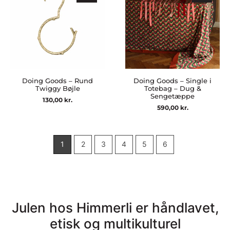
Doing Goods – Rund
Doing Goods – Single i
Twiggy Bøjle
Totebag – Dug &
Sengetæppe
130,00
kr.
590,00
kr.
1
2
3
4
5
6
Julen hos Himmerli er håndlavet,
etisk og multikulturel