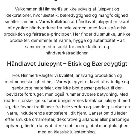
Velkommen til Himmerli’s unikke udvalg af julepynt og
dekorationer, hvor æstetik, bæredygtighed og mangfoldighed
smelter sammen. Vores kollektion af håndlavet julepynt er skabt
af dygtige håndværkere fra hele verden, med fokus på etisk
produktion og fairtrade-principper. Her finder du smukke, unikke
produkter, der emmer af varme, hygge og autenticitet – alt
sammen med respekt for andre kulturer og
håndværkstraditioner.
Håndlavet Julepynt – Etisk og Bæredygtigt
Hos Himmerli vægter vi kvalitet, ansvarlig produktion og
medmenneskelighed højt. Vores julepynt er lavet af naturlige og
genbrugte materialer, der ikke blot passer perfekt til den
bevidste forbruger, men også rummer dybere betydning. Med
rødder i forskellige kulturer bringer vores kollektion julepynt med
sig, der favner traditioner fra hele verden og samtidig skaber en
varm, inkluderende atmosfære i dit hjem. Uanset om du leder
efter smukke ornamenter, dekorative guirlander eller personlige
ophæng, finder du pynt, der kombinerer global mangfoldighed
med en klassisk julestemning.