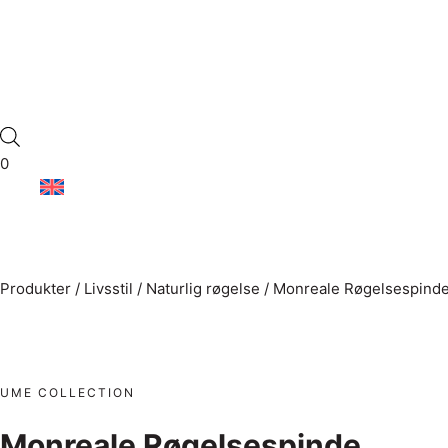
0
Produkter
/
Livsstil
/
Naturlig røgelse
/
Monreale Røgelsespind
UME COLLECTION
Monreale Røgelsespinde