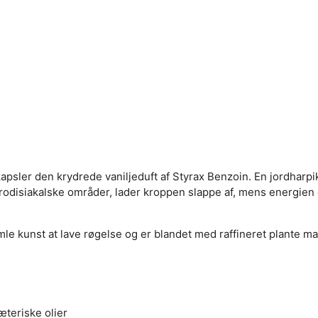
apsler den krydrede vaniljeduft af Styrax Benzoin. En jordharpik
afrodisiakalske områder, lader kroppen slappe af, mens energien 
e kunst at lave røgelse og er blandet med raffineret plante mate
æteriske olier