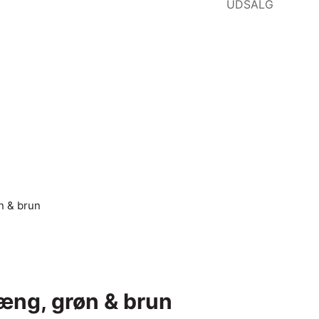
UDSALG
n & brun
æng, grøn & brun