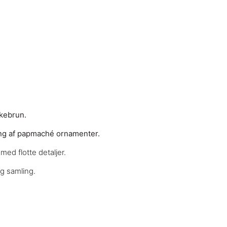
rkebrun.
ing af papmaché ornamenter.
d flotte detaljer.
g samling.