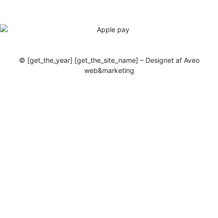
© [get_the_year] [get_the_site_name] – Designet af Aveo
web&marketing