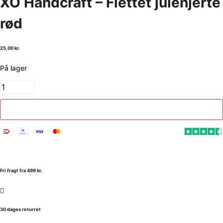
XO Handcraft – Flettet julehjerte
rød
25,00
kr.
På lager
Tilføj til kurv
Fri fragt fra 499 kr.
30 dages returret