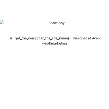
© [get_the_year] [get_the_site_name] – Designet af Aveo
web&marketing