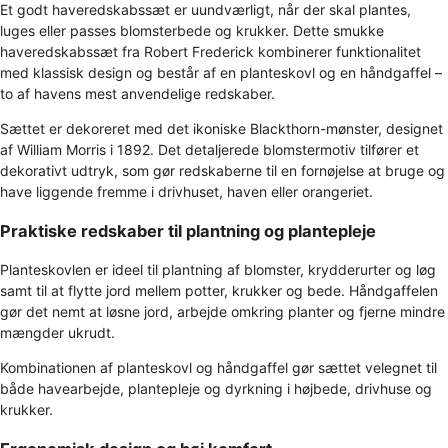
Et godt haveredskabssæt er uundværligt, når der skal plantes,
luges eller passes blomsterbede og krukker. Dette smukke
haveredskabssæt fra Robert Frederick kombinerer funktionalitet
med klassisk design og består af en planteskovl og en håndgaffel –
to af havens mest anvendelige redskaber.
Sættet er dekoreret med det ikoniske Blackthorn-mønster, designet
af William Morris i 1892. Det detaljerede blomstermotiv tilfører et
dekorativt udtryk, som gør redskaberne til en fornøjelse at bruge og
have liggende fremme i drivhuset, haven eller orangeriet.
Praktiske redskaber til plantning og plantepleje
Planteskovlen er ideel til plantning af blomster, krydderurter og løg
samt til at flytte jord mellem potter, krukker og bede. Håndgaffelen
gør det nemt at løsne jord, arbejde omkring planter og fjerne mindre
mængder ukrudt.
Kombinationen af planteskovl og håndgaffel gør sættet velegnet til
både havearbejde, plantepleje og dyrkning i højbede, drivhuse og
krukker.