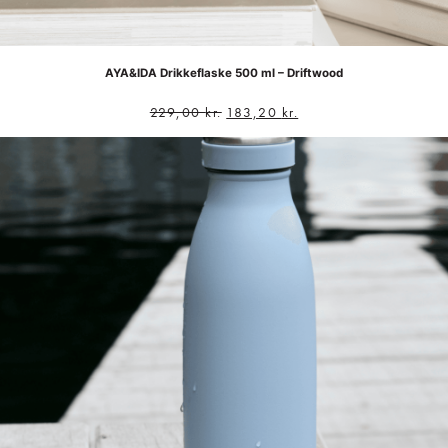
AYA&IDA Drikkeflaske 500 ml – Driftwood
229,00
kr.
183,20
kr.