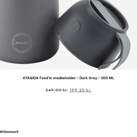
AYA&IDA Food’ie madbeholder – Dark Grey – 500 ML
249,00
kr.
199,20
kr.
#Himmerli