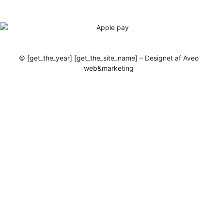
© [get_the_year] [get_the_site_name] – Designet af Aveo
web&marketing