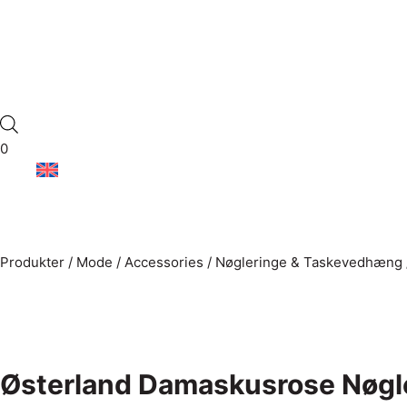
0
Produkter
/
Mode
/
Accessories
/
Nøgleringe & Taskevedhæng
Østerland Damaskusrose Nøgler