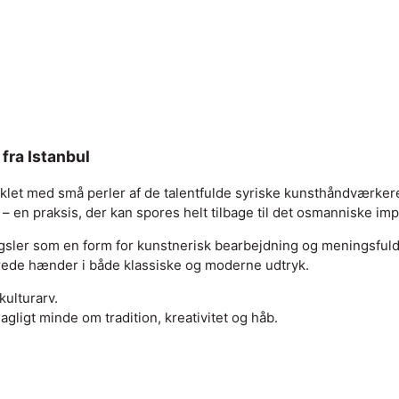
fra Istanbul
let med små perler af de talentfulde syriske kunsthåndværke
 – en praksis, der kan spores helt tilbage til det osmanniske im
ngsler som en form for kunstnerisk bearbejdning og meningsfuld
nerede hænder i både klassiske og moderne udtryk.
ulturarv.
agligt minde om tradition, kreativitet og håb.