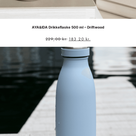
AYA&IDA Drikkeflaske 500 ml – Driftwood
229,00
kr.
183,20
kr.