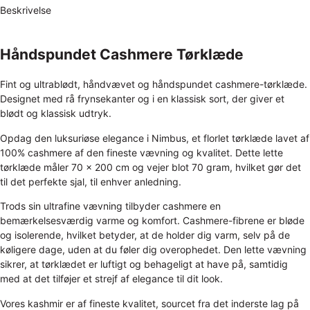
Beskrivelse
Håndspundet Cashmere Tørklæde
Fint og ultrablødt, håndvævet og håndspundet cashmere-tørklæde.
Designet med rå frynsekanter og i en klassisk sort, der giver et
blødt og klassisk udtryk.
Opdag den luksuriøse elegance i Nimbus, et florlet tørklæde lavet af
100% cashmere af den fineste vævning og kvalitet. Dette lette
tørklæde måler 70 x 200 cm og vejer blot 70 gram, hvilket gør det
til det perfekte sjal, til enhver anledning.
Trods sin ultrafine vævning tilbyder cashmere en
bemærkelsesværdig varme og komfort. Cashmere-fibrene er bløde
og isolerende, hvilket betyder, at de holder dig varm, selv på de
køligere dage, uden at du føler dig overophedet. Den lette vævning
sikrer, at tørklædet er luftigt og behageligt at have på, samtidig
med at det tilføjer et strejf af elegance til dit look.
Vores kashmir er af fineste kvalitet, sourcet fra det inderste lag på