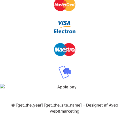
© [get_the_year] [get_the_site_name] – Designet af Aveo
web&marketing