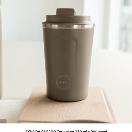
AYA&IDA CUP2GO Termokop 380 ml – Driftwood