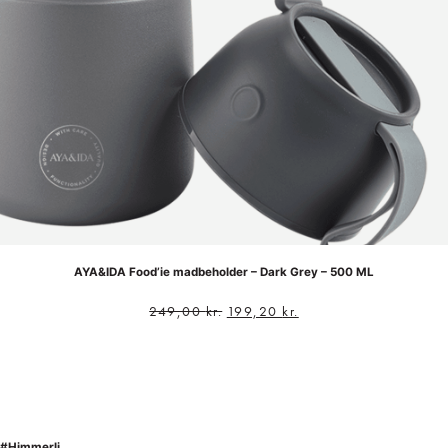
AYA&IDA Food’ie madbeholder – Dark Grey – 500 ML
249,00
kr.
199,20
kr.
#Himmerli