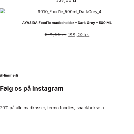
229,00
kr.
AYA&IDA Food’ie madbeholder – Dark Grey – 500 ML
249,00
kr.
199,20
kr.
#Himmerli
Følg os på Instagram
20% på alle madkasser, termo foodies, snackbokse o