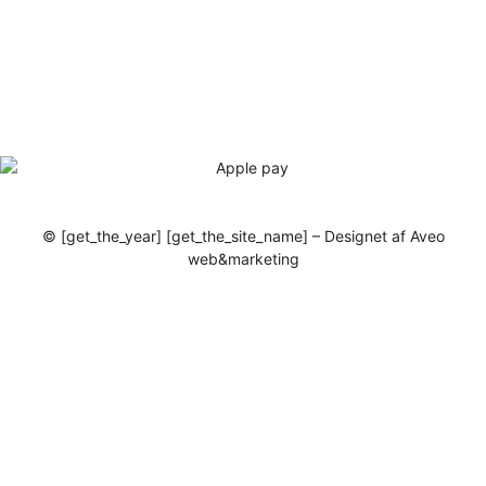
© [get_the_year] [get_the_site_name] – Designet af Aveo
web&marketing