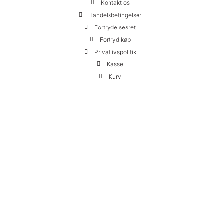
Kontakt os
Handelsbetingelser
Fortrydelsesret
Fortryd køb
Privatlivspolitik
Kasse
Kurv
Min konto
Kontakt:
HIMMERLI ApS
Skovlybakken 10
2840 Holte
+45 24 22 24 82
webshop@himmerli.com
CVR.: 42198927
Vi kan træffes på telefonen alle hverdage fra 10-14
Følg os:
Instagram
Facebook