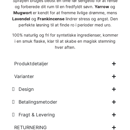
Sprayen bruges bedst en time før sengetid for at rense
og forberede dit rum til en fredfyldt søvn.
Yarrow
og
Mugwort
er kendt for at fremme livlige drømme, mens
Lavendel
og
Frankincense
lindrer stress og angst. Den
perfekte løsning til at finde ro i perioder med uro.
100% naturlig og fri for syntetiske ingredienser, kommer
i en smuk flaske, klar til at skabe en magisk stemning
hver aften.
Produktdetaljer
Varianter
Design
Betalingsmetoder
Fragt & Levering
RETURNERING