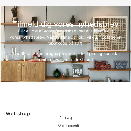
Tilmeld dig vores nyhedsbrev
Bliv en del af vores fællesskab ved at tilmelde dig
vores nyhedsbrev. Når du tilmelder dig, vil du modtage en
rabatkode på 10%.
Rabatkoden kan bruges på varer til fuld pris og kan ikke
kombineres med andre tilbud.
Webshop:
FAQ
Om Himmerli