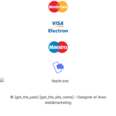
© [get_the_year] [get_the_site_name] – Designet af Aveo
web&marketing