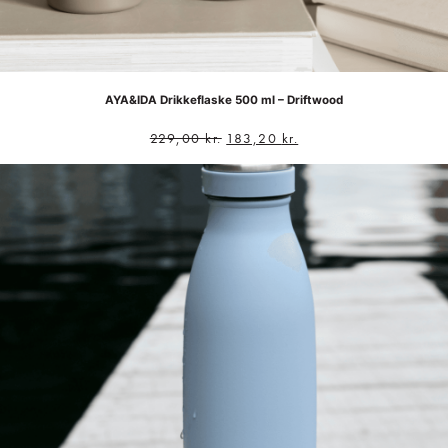
AYA&IDA Drikkeflaske 500 ml – Driftwood
229,00
kr.
183,20
kr.