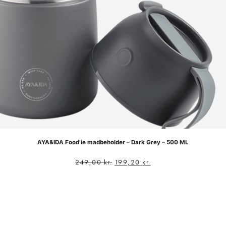
AYA&IDA Food’ie madbeholder – Dark Grey – 500 ML
249,00
kr.
199,20
kr.