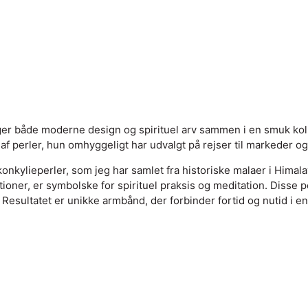
nger både moderne design og spirituel arv sammen i en smuk ko
f perler, hun omhyggeligt har udvalgt på rejser til markeder og
onkylieperler, som jeg har samlet fra historiske malaer i Himala
oner, er symbolske for spirituel praksis og meditation. Disse pe
et. Resultatet er unikke armbånd, der forbinder fortid og nutid 