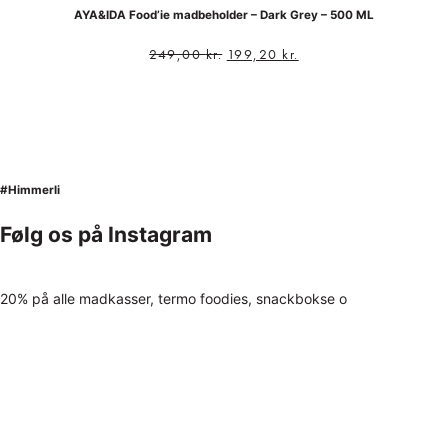
AYA&IDA Food’ie madbeholder – Dark Grey – 500 ML
249,00
kr.
199,20
kr.
#Himmerli
Følg os på Instagram
20% på alle madkasser, termo foodies, snackbokse o