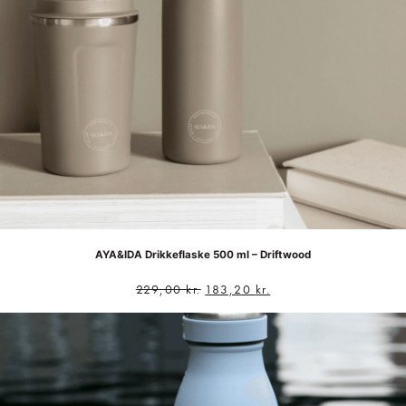
AYA&IDA Drikkeflaske 500 ml – Driftwood
229,00
kr.
183,20
kr.