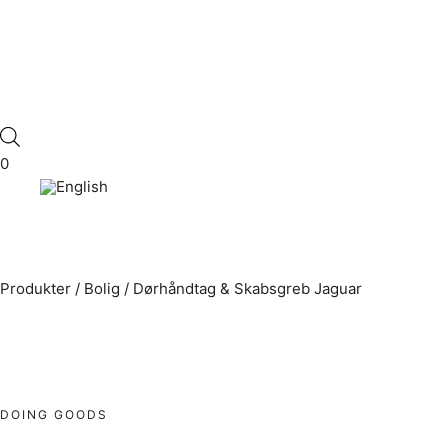
0
Produkter
/
Bolig
/
Dørhåndtag & Skabsgreb Jaguar
DOING GOODS