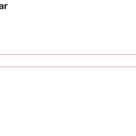
ar
Tilføj til kurv