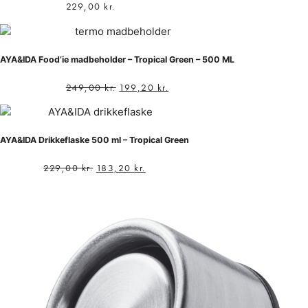
229,00
kr.
AYA&IDA Food’ie madbeholder – Tropical Green – 500 ML
249,00
kr.
199,20
kr.
AYA&IDA Drikkeflaske 500 ml – Tropical Green
229,00
kr.
183,20
kr.