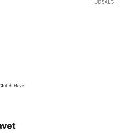
UDSALG
Clutch Havet
avet