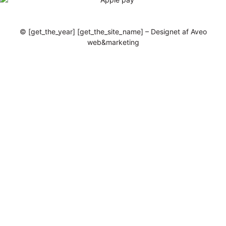
© [get_the_year] [get_the_site_name] – Designet af Aveo
web&marketing