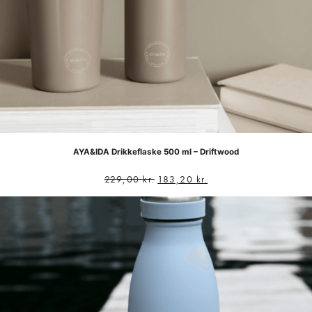
AYA&IDA Drikkeflaske 500 ml – Driftwood
229,00
kr.
183,20
kr.