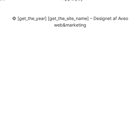
© [get_the_year] [get_the_site_name] – Designet af Aveo
web&marketing