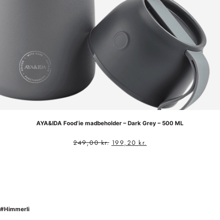
AYA&IDA Food’ie madbeholder – Dark Grey – 500 ML
249,00
kr.
199,20
kr.
#Himmerli