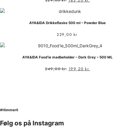
229,00
kr.
183,20
kr.
AYA&IDA Drikkeflaske 500 ml – Powder Blue
229,00
kr.
AYA&IDA Food’ie madbeholder – Dark Grey – 500 ML
249,00
kr.
199,20
kr.
#Himmerli
Følg os på Instagram