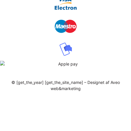
© [get_the_year] [get_the_site_name] – Designet af Aveo
web&marketing