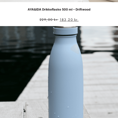
AYA&IDA Drikkeflaske 500 ml – Driftwood
229,00
kr.
183,20
kr.