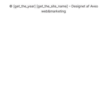
© [get_the_year] [get_the_site_name] – Designet af Aveo
web&marketing