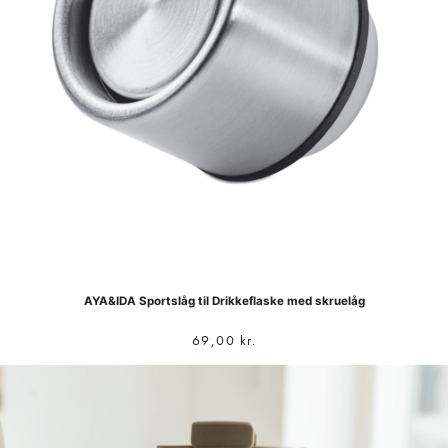
AYA&IDA Sportslåg til Drikkeflaske med skruelåg
69,00
kr.