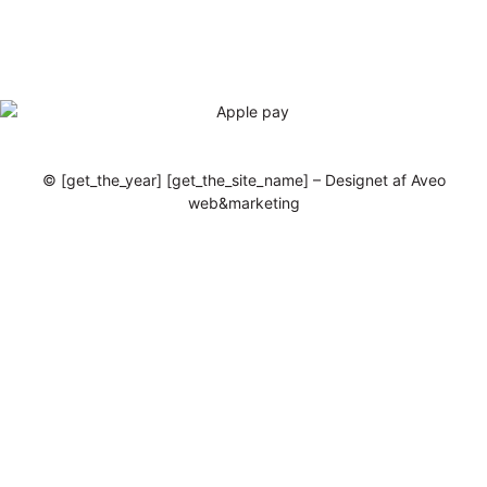
© [get_the_year] [get_the_site_name] – Designet af Aveo
web&marketing