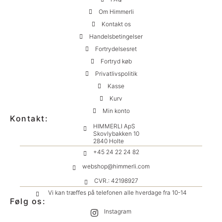
Om Himmerli
Kontakt os
Handelsbetingelser
Fortrydelsesret
Fortryd køb
Privatlivspolitik
Kasse
Kurv
Min konto
Kontakt:
HIMMERLI ApS
Skovlybakken 10
2840 Holte
+45 24 22 24 82
webshop@himmerli.com
CVR.: 42198927
Vi kan træffes på telefonen alle hverdage fra 10-14
Følg os:
Instagram