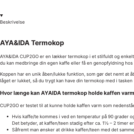
Beskrivelse
AYA&IDA Termokop
AYA&IDA CUP2GO er en lækker termokop i et stilfuldt og enkelt
du kan medbringe din egen kaffe eller få en genopfyldning hos
Koppen har en unik åben/lukke funktion, som gør det nemt at å
låget er lukket, så du trygt kan have din termokop med i tasken 
Hvor længe kan AYAIDA termokop holde kaffen var
CUP2GO er testet til at kunne holde kaffen varm som nedenstå
Hvis kaffe/te kommes i ved en temperatur på 90 grader og
Det betyder, at kaffen/teen stadig efter ca. 1½ – 2 timer e
Såfremt man ønsker at drikke kaffen/teen med det samme, 