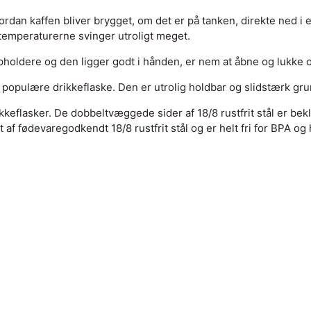
hvordan kaffen bliver brygget, om det er på tanken, direkte ned
temperaturerne svinger utroligt meget.
pholdere og den ligger godt i hånden, er nem at åbne og lukke o
s populære drikkeflaske. Den er utrolig holdbar og slidstærk gr
eflasker. De dobbeltvæggede sider af 18/8 rustfrit stål er bek
f fødevaregodkendt 18/8 rustfrit stål og er helt fri for BPA og h