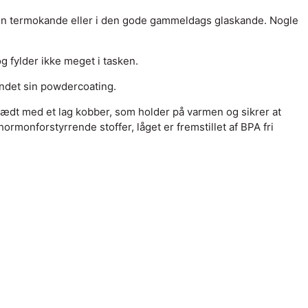
 i en termokande eller i den gode gammeldags glaskande. Nogle
g fylder ikke meget i tasken.
undet sin powdercoating.
lædt med et lag kobber, som holder på varmen og sikrer at
ormonforstyrrende stoffer, låget er fremstillet af BPA fri