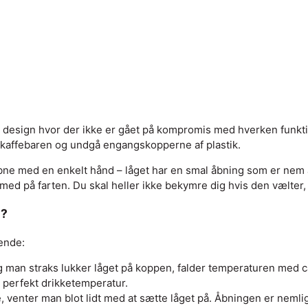
 design hvor der ikke er gået på kompromis med hverken funktio
 kaffebaren og undgå engangskopperne af plastik.
bne med en enkelt hånd – låget har en smal åbning som er nem a
med på farten. Du skal heller ikke bekymre dig hvis den vælter, s
m?
ende:
 man straks lukker låget på koppen, falder temperaturen med c
r perfekt drikketemperatur.
venter man blot lidt med at sætte låget på. Åbningen er nemlig