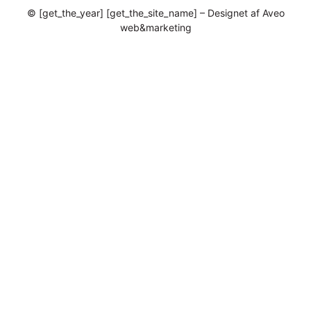
© [get_the_year] [get_the_site_name] – Designet af Aveo
web&marketing