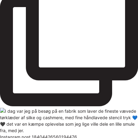
Instagram post 18404426560194476