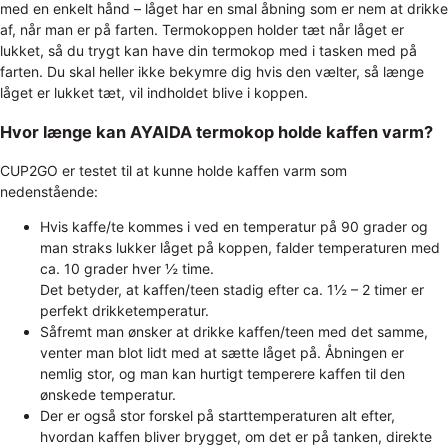
med en enkelt hånd – låget har en smal åbning som er nem at drikke
af, når man er på farten. Termokoppen holder tæt når låget er
lukket, så du trygt kan have din termokop med i tasken med på
farten. Du skal heller ikke bekymre dig hvis den vælter, så længe
låget er lukket tæt, vil indholdet blive i koppen.
Hvor længe kan AYAIDA termokop holde kaffen varm?
CUP2GO er testet til at kunne holde kaffen varm som
nedenstående:
Hvis kaffe/te kommes i ved en temperatur på 90 grader og
man straks lukker låget på koppen, falder temperaturen med
ca. 10 grader hver ½ time.
Det betyder, at kaffen/teen stadig efter ca. 1½ – 2 timer er
perfekt drikketemperatur.
Såfremt man ønsker at drikke kaffen/teen med det samme,
venter man blot lidt med at sætte låget på. Åbningen er
nemlig stor, og man kan hurtigt temperere kaffen til den
ønskede temperatur.
Der er også stor forskel på starttemperaturen alt efter,
hvordan kaffen bliver brygget, om det er på tanken, direkte