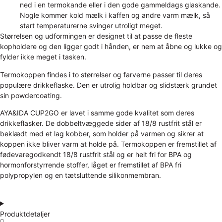
ned i en termokande eller i den gode gammeldags glaskande.
Nogle kommer kold mælk i kaffen og andre varm mælk, så
start temperaturerne svinger utroligt meget.
Størrelsen og udformingen er designet til at passe de fleste
kopholdere og den ligger godt i hånden, er nem at åbne og lukke og
fylder ikke meget i tasken.
Termokoppen findes i to størrelser og farverne passer til deres
populære drikkeflaske. Den er utrolig holdbar og slidstærk grundet
sin powdercoating.
AYA&IDA CUP2GO er lavet i samme gode kvalitet som deres
drikkeflasker. De dobbeltvæggede sider af 18/8 rustfrit stål er
beklædt med et lag kobber, som holder på varmen og sikrer at
koppen ikke bliver varm at holde på. Termokoppen er fremstillet af
fødevaregodkendt 18/8 rustfrit stål og er helt fri for BPA og
hormonforstyrrende stoffer, låget er fremstillet af BPA fri
polypropylen og en tætsluttende silikonmembran.
Produktdetaljer