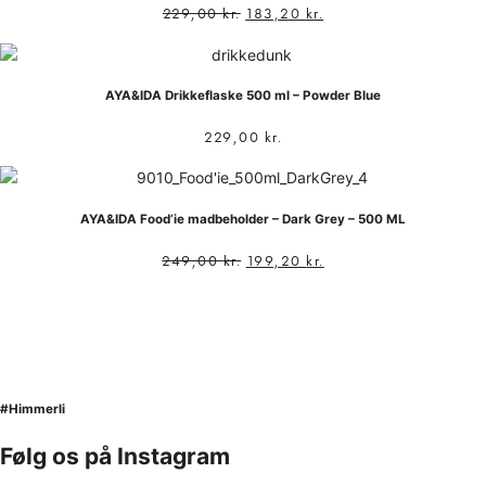
229,00
kr.
183,20
kr.
AYA&IDA Drikkeflaske 500 ml – Powder Blue
229,00
kr.
AYA&IDA Food’ie madbeholder – Dark Grey – 500 ML
249,00
kr.
199,20
kr.
#Himmerli
Følg os på Instagram