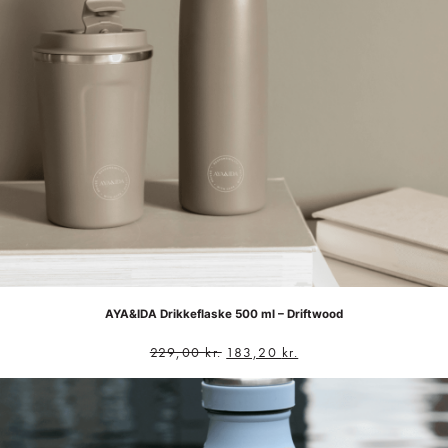
AYA&IDA Drikkeflaske 500 ml – Driftwood
229,00
kr.
183,20
kr.