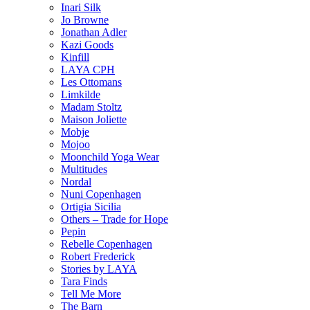
Inari Silk
Jo Browne
Jonathan Adler
Kazi Goods
Kinfill
LAYA CPH
Les Ottomans
Limkilde
Madam Stoltz
Maison Joliette
Mobje
Mojoo
Moonchild Yoga Wear
Multitudes
Nordal
Nuni Copenhagen
Ortigia Sicilia
Others – Trade for Hope
Pepin
Rebelle Copenhagen
Robert Frederick
Stories by LAYA
Tara Finds
Tell Me More
The Barn