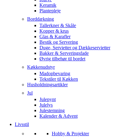
Keramik
Plantepleje
Borddækning
Tallerkner & Skåle
Kopper & krus
Glas & Karafler
Bestik og Servering
Duge, Servietter og Dækkeservietter
Bakker & Serveringsfade
Øvrig tilbehør til bordet
Køkkenudstyr
Madopbevaring
Tekstiler til Køkken
Husholdningsartikler
Jul
Julepynt
Julelys
Julestemning
Kalender & Advent
Livsstil
Hobby & Projekter