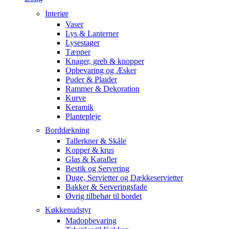
Interiør
Vaser
Lys & Lanterner
Lysestager
Tæpper
Knager, greb & knopper
Opbevaring og Æsker
Puder & Plaider
Rammer & Dekoration
Kurve
Keramik
Plantepleje
Borddækning
Tallerkner & Skåle
Kopper & krus
Glas & Karafler
Bestik og Servering
Duge, Servietter og Dækkeservietter
Bakker & Serveringsfade
Øvrig tilbehør til bordet
Køkkenudstyr
Madopbevaring