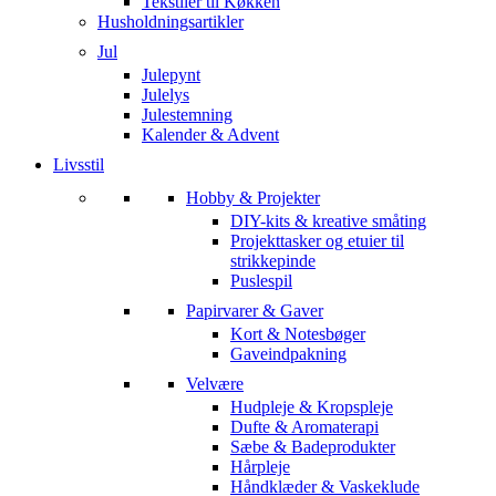
Tekstiler til Køkken
Husholdningsartikler
Jul
Julepynt
Julelys
Julestemning
Kalender & Advent
Livsstil
Hobby & Projekter
DIY-kits & kreative småting
Projekttasker og etuier til
strikkepinde
Puslespil
Papirvarer & Gaver
Kort & Notesbøger
Gaveindpakning
Velvære
Hudpleje & Kropspleje
Dufte & Aromaterapi
Sæbe & Badeprodukter
Hårpleje
Håndklæder & Vaskeklude