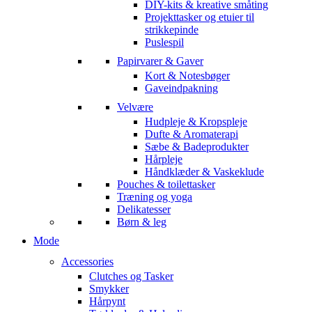
DIY-kits & kreative småting
Projekttasker og etuier til
strikkepinde
Puslespil
Papirvarer & Gaver
Kort & Notesbøger
Gaveindpakning
Velvære
Hudpleje & Kropspleje
Dufte & Aromaterapi
Sæbe & Badeprodukter
Hårpleje
Håndklæder & Vaskeklude
Pouches & toilettasker
Træning og yoga
Delikatesser
Børn & leg
Mode
Accessories
Clutches og Tasker
Smykker
Hårpynt