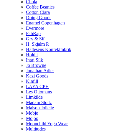
Chola
Coffee Beanies
Cotton Clara
Doing Goods
Enamel Copenhagen
Evermore
FabRap
Gry & Sif
H. Skjalm P.
Hattesens Konfektfabrik
Holdit
Inari Silk
Jo Browne
Jonathan Adler
Kazi Goods
Kinfill
LAYA CPH
Les Ottomans
Limkilde
Madam Stoltz
Maison Joliette
Mobje
Mojoo
Moonchild Yoga Wear
Multitudes