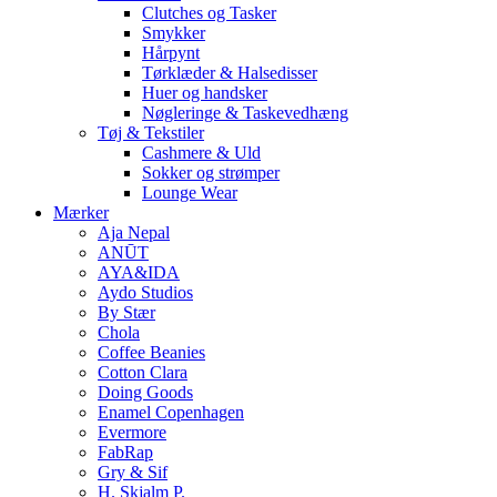
Clutches og Tasker
Smykker
Hårpynt
Tørklæder & Halsedisser
Huer og handsker
Nøgleringe & Taskevedhæng
Tøj & Tekstiler
Cashmere & Uld
Sokker og strømper
Lounge Wear
Mærker
Aja Nepal
ANŪT
AYA&IDA
Aydo Studios
By Stær
Chola
Coffee Beanies
Cotton Clara
Doing Goods
Enamel Copenhagen
Evermore
FabRap
Gry & Sif
H. Skjalm P.