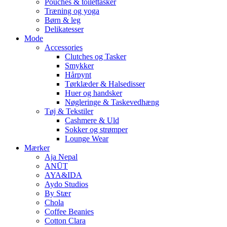
Pouches & toilettasker
Træning og yoga
Børn & leg
Delikatesser
Mode
Accessories
Clutches og Tasker
Smykker
Hårpynt
Tørklæder & Halsedisser
Huer og handsker
Nøgleringe & Taskevedhæng
Tøj & Tekstiler
Cashmere & Uld
Sokker og strømper
Lounge Wear
Mærker
Aja Nepal
ANŪT
AYA&IDA
Aydo Studios
By Stær
Chola
Coffee Beanies
Cotton Clara