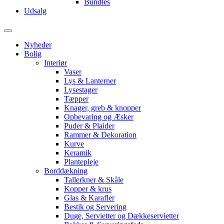
Bundles
Udsalg
Nyheder
Bolig
Interiør
Vaser
Lys & Lanterner
Lysestager
Tæpper
Knager, greb & knopper
Opbevaring og Æsker
Puder & Plaider
Rammer & Dekoration
Kurve
Keramik
Plantepleje
Borddækning
Tallerkner & Skåle
Kopper & krus
Glas & Karafler
Bestik og Servering
Duge, Servietter og Dækkeservietter