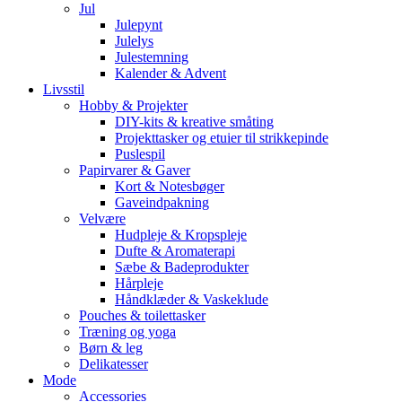
Jul
Julepynt
Julelys
Julestemning
Kalender & Advent
Livsstil
Hobby & Projekter
DIY-kits & kreative småting
Projekttasker og etuier til strikkepinde
Puslespil
Papirvarer & Gaver
Kort & Notesbøger
Gaveindpakning
Velvære
Hudpleje & Kropspleje
Dufte & Aromaterapi
Sæbe & Badeprodukter
Hårpleje
Håndklæder & Vaskeklude
Pouches & toilettasker
Træning og yoga
Børn & leg
Delikatesser
Mode
Accessories