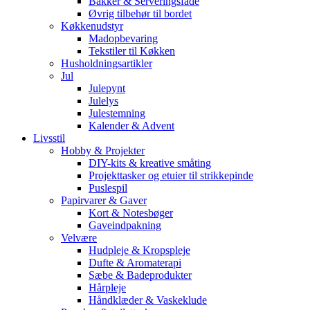
Bakker & Serveringsfade
Øvrig tilbehør til bordet
Køkkenudstyr
Madopbevaring
Tekstiler til Køkken
Husholdningsartikler
Jul
Julepynt
Julelys
Julestemning
Kalender & Advent
Livsstil
Hobby & Projekter
DIY-kits & kreative småting
Projekttasker og etuier til strikkepinde
Puslespil
Papirvarer & Gaver
Kort & Notesbøger
Gaveindpakning
Velvære
Hudpleje & Kropspleje
Dufte & Aromaterapi
Sæbe & Badeprodukter
Hårpleje
Håndklæder & Vaskeklude