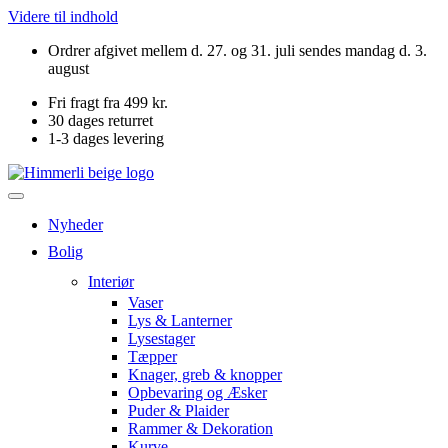
Videre til indhold
Ordrer afgivet mellem d. 27. og 31. juli sendes mandag d. 3.
august
Fri fragt fra 499 kr.
30 dages returret
1-3 dages levering
Nyheder
Bolig
Interiør
Vaser
Lys & Lanterner
Lysestager
Tæpper
Knager, greb & knopper
Opbevaring og Æsker
Puder & Plaider
Rammer & Dekoration
Kurve