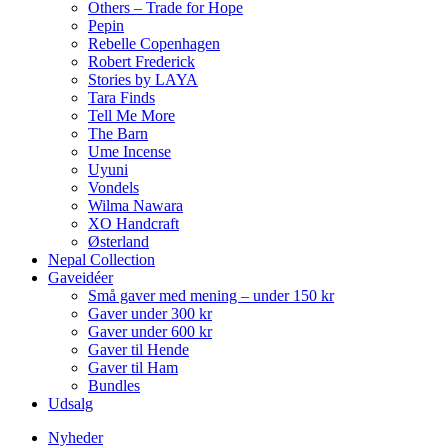
Others – Trade for Hope
Pepin
Rebelle Copenhagen
Robert Frederick
Stories by LAYA
Tara Finds
Tell Me More
The Barn
Ume Incense
Uyuni
Vondels
Wilma Nawara
XO Handcraft
Østerland
Nepal Collection
Gaveidéer
Små gaver med mening – under 150 kr
Gaver under 300 kr
Gaver under 600 kr
Gaver til Hende
Gaver til Ham
Bundles
Udsalg
Nyheder