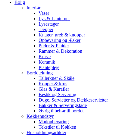
Bolig
Interiør
Vaser
Lys & Lanterner
Lysestager
Tæpper
Knager, greb & knopper
Opbevaring og Æsker
Puder & Plaider
Rammer & Dekoration
Kurve
Keramik
Plantepleje
Borddækning
Tallerkner & Skåle
Kopper & krus
Glas & Karafler
Bestik og Servering
Duge, Servietter og Dækkeservietter
Bakker & Serveringsfade
Øvrig tilbehør til bordet
Køkkenudstyr
Madopbevaring
Tekstiler til Køkken
Husholdningsartikler