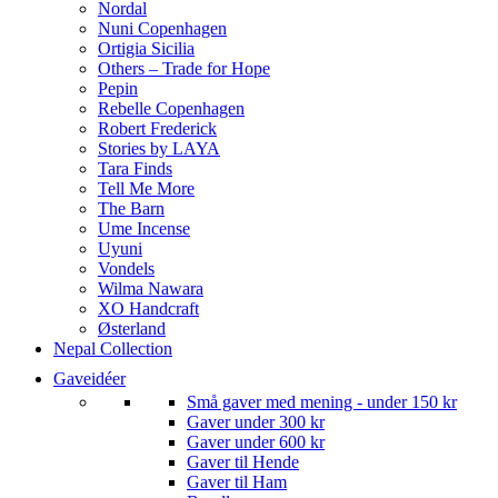
Nordal
Nuni Copenhagen
Ortigia Sicilia
Others – Trade for Hope
Pepin
Rebelle Copenhagen
Robert Frederick
Stories by LAYA
Tara Finds
Tell Me More
The Barn
Ume Incense
Uyuni
Vondels
Wilma Nawara
XO Handcraft
Østerland
Nepal Collection
Gaveidéer
Små gaver med mening - under 150 kr
Gaver under 300 kr
Gaver under 600 kr
Gaver til Hende
Gaver til Ham