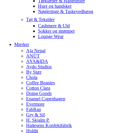
Tørklæder & Halsedisser
Huer og handsker
Nøgleringe & Taskevedhæng
Tøj & Tekstiler
Cashmere & Uld
Sokker og strømper
Lounge Wear
Mærker
Aja Nepal
ANŪT
AYA&IDA
Aydo Studios
By Stær
Chola
Coffee Beanies
Cotton Clara
Doing Goods
Enamel Copenhagen
Evermore
FabRap
Gry & Sif
H. Skjalm P.
Hattesens Konfektfabrik
Holdit