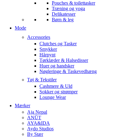
Pouches & toilettasker
Træning og yoga
Delikatesser
Børn & leg
Mode
Accessories
Clutches og Tasker
Smykker
Hårpynt
Tørklæder & Halsedisser
Huer og handsker
Nøgleringe & Taskevedhæng
Tøj & Tekstiler
Cashmere & Uld
Sokker og strømper
Lounge Wear
Mærker
Aja Nepal
ANŪT
AYA&IDA
Aydo Studios
By Stær