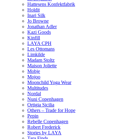
Hattesens Konfektfabrik
Holdit
Inari Silk
Jo Browne
Jonathan Adler
Kazi Goods
Kinfill
LAYA CPH
Les Ottomans
Limkilde
Madam Stoltz
Maison Joliette
Mobje
Mojoo
Moonchild Yoga Wear
Multitudes
Nordal
Nuni Copenhagen
Ortigia Sicilia
Others – Trade for Hope
Pepin
Rebelle Copenhagen
Robert Frederick
Stories by LAYA
Tara Finds