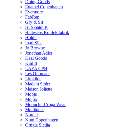
Doing Goods
Enamel Copenhagen
Evermore
FabRap
Gry & Sif
H. Skjalm P.
Hattesens Konfektfabrik
Holdit
Inari Silk
Jo Browne
Jonathan Adler
Kazi Goods
Kinfill
LAYA CPH
Les Ottomans
Limkilde
Madam Stoltz
Maison Joliette
Mobje
Mojoo
Moonchild Yoga Wear
Multitudes
Nordal
Nuni Copenhagen
Ortigia Sicilia