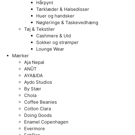
Hårpynt
Tørklæder & Halsedisser
Huer og handsker
Nøgleringe & Taskevedhæng
Tøj & Tekstiler
Cashmere & Uld
Sokker og strømper
Lounge Wear
Mærker
Aja Nepal
ANŪT
AYA&IDA
Aydo Studios
By Stær
Chola
Coffee Beanies
Cotton Clara
Doing Goods
Enamel Copenhagen
Evermore