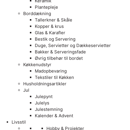
Keramik
Plantepleje
Borddækning
Tallerkner & Skåle
Kopper & krus
Glas & Karafler
Bestik og Servering
Duge, Servietter og Dækkeservietter
Bakker & Serveringsfade
Øvrig tilbehør til bordet
Køkkenudstyr
Madopbevaring
Tekstiler til Køkken
Husholdningsartikler
Jul
Julepynt
Julelys
Julestemning
Kalender & Advent
Livsstil
Hobby & Projekter