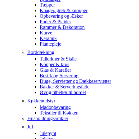
Tæpper
Knager, greb & knopper
Opbevaring og Æsker
Puder & Plaider
Rammer & Dekoration
Kurve
Keramik
Plantepleje
Borddækning
Tallerkner & Skåle
Kopper & krus
Glas & Karafler
Bestik og Servering
Duge, Servietter og Dækkeservietter
Bakker & Serveringsfade
Øvrig tilbehør til bordet
Køkkenudstyr
Madopbevaring
Tekstiler til Køkken
Husholdningsartikler
Jul
Julepynt
Julelys