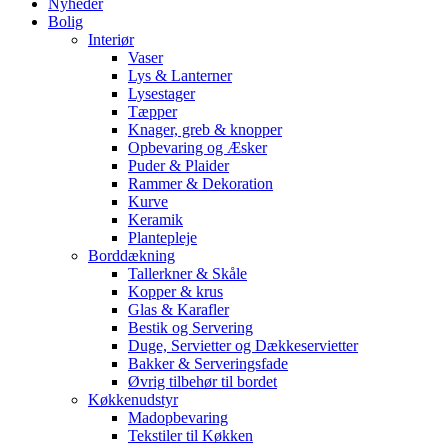
Nyheder
Bolig
Interiør
Vaser
Lys & Lanterner
Lysestager
Tæpper
Knager, greb & knopper
Opbevaring og Æsker
Puder & Plaider
Rammer & Dekoration
Kurve
Keramik
Plantepleje
Borddækning
Tallerkner & Skåle
Kopper & krus
Glas & Karafler
Bestik og Servering
Duge, Servietter og Dækkeservietter
Bakker & Serveringsfade
Øvrig tilbehør til bordet
Køkkenudstyr
Madopbevaring
Tekstiler til Køkken