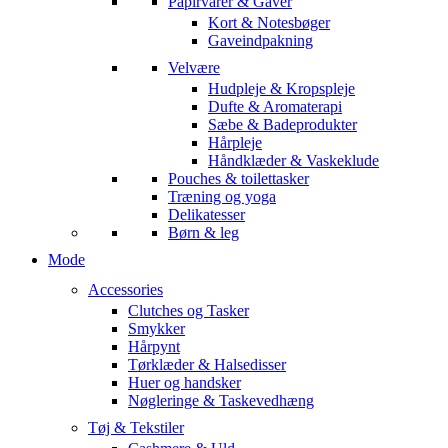
Papirvarer & Gaver
Kort & Notesbøger
Gaveindpakning
Velvære
Hudpleje & Kropspleje
Dufte & Aromaterapi
Sæbe & Badeprodukter
Hårpleje
Håndklæder & Vaskeklude
Pouches & toilettasker
Træning og yoga
Delikatesser
Børn & leg
Mode
Accessories
Clutches og Tasker
Smykker
Hårpynt
Tørklæder & Halsedisser
Huer og handsker
Nøgleringe & Taskevedhæng
Tøj & Tekstiler