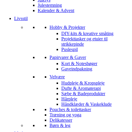
Julestemning
Kalender & Advent
Livsstil
Hobby & Projekter
DIY-kits & kreative småting
Projekttasker og etuier til
strikkepinde
Puslespil
Papirvarer & Gaver
Kort & Notesbøger
Gaveindpakning
Velvære
Hudpleje & Kropspleje
Dufte & Aromaterapi
Sæbe & Badeprodukter
Hårpleje
Håndklæder & Vaskeklude
Pouches & toilettasker
Træning og yoga
Delikatesser
Børn & leg