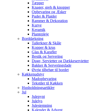
Tæpper
Knager, greb & knopper
Opbevaring og Æsker
Puder & Plaider
Rammer & Dekoration
Kurve
Keramik
Plantepleje
Borddækning
Tallerkner & Skåle
Kopper & krus
Glas & Karafler
Bestik og Servering
Duge, Servietter og Dækkeservietter
Bakker & Serveringsfade
Øvrig tilbehør til bordet
Køkkenudstyr
Madopbevaring
Tekstiler til Køkken
Husholdningsartikler
Jul
Julepynt
Julelys
Julestemning
Kalender & Advent