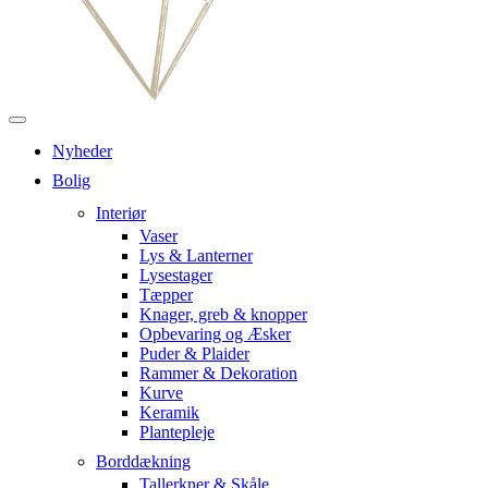
Nyheder
Bolig
Interiør
Vaser
Lys & Lanterner
Lysestager
Tæpper
Knager, greb & knopper
Opbevaring og Æsker
Puder & Plaider
Rammer & Dekoration
Kurve
Keramik
Plantepleje
Borddækning
Tallerkner & Skåle