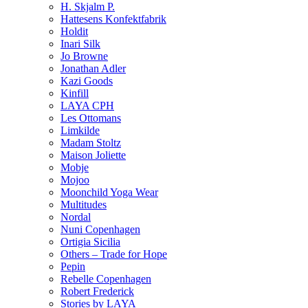
H. Skjalm P.
Hattesens Konfektfabrik
Holdit
Inari Silk
Jo Browne
Jonathan Adler
Kazi Goods
Kinfill
LAYA CPH
Les Ottomans
Limkilde
Madam Stoltz
Maison Joliette
Mobje
Mojoo
Moonchild Yoga Wear
Multitudes
Nordal
Nuni Copenhagen
Ortigia Sicilia
Others – Trade for Hope
Pepin
Rebelle Copenhagen
Robert Frederick
Stories by LAYA