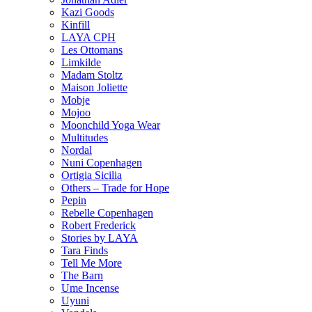
Kazi Goods
Kinfill
LAYA CPH
Les Ottomans
Limkilde
Madam Stoltz
Maison Joliette
Mobje
Mojoo
Moonchild Yoga Wear
Multitudes
Nordal
Nuni Copenhagen
Ortigia Sicilia
Others – Trade for Hope
Pepin
Rebelle Copenhagen
Robert Frederick
Stories by LAYA
Tara Finds
Tell Me More
The Barn
Ume Incense
Uyuni