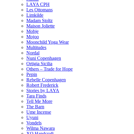
LAYA CPH
Les Ottomans
Limkilde
Madam Stoltz
Maison Joliette
Mobje
Mojoo
Moonchild Yoga Wear
Multitudes
Nordal
Nuni Copenhagen
Ortigia Sicilia
Others – Trade for Hope
Pepin
Rebelle Copenhagen
Robert Frederick
Stories by LAYA
Tara Finds
Tell Me More
The Barn
Ume Incense
Uyuni
Vondels
Wilma Nawara
XO Handcraft