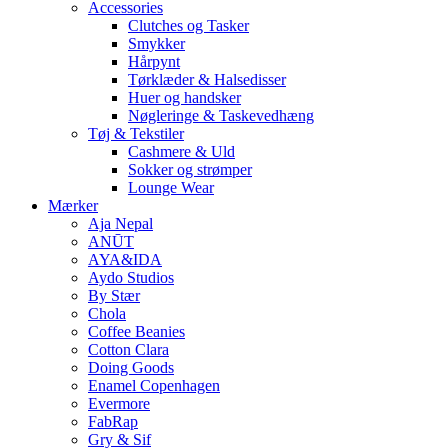
Accessories
Clutches og Tasker
Smykker
Hårpynt
Tørklæder & Halsedisser
Huer og handsker
Nøgleringe & Taskevedhæng
Tøj & Tekstiler
Cashmere & Uld
Sokker og strømper
Lounge Wear
Mærker
Aja Nepal
ANŪT
AYA&IDA
Aydo Studios
By Stær
Chola
Coffee Beanies
Cotton Clara
Doing Goods
Enamel Copenhagen
Evermore
FabRap
Gry & Sif