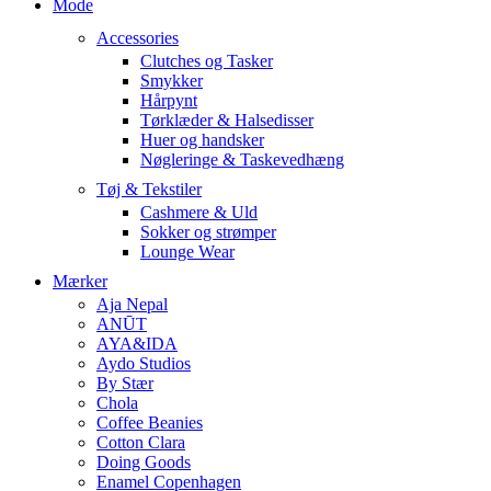
Mode
Accessories
Clutches og Tasker
Smykker
Hårpynt
Tørklæder & Halsedisser
Huer og handsker
Nøgleringe & Taskevedhæng
Tøj & Tekstiler
Cashmere & Uld
Sokker og strømper
Lounge Wear
Mærker
Aja Nepal
ANŪT
AYA&IDA
Aydo Studios
By Stær
Chola
Coffee Beanies
Cotton Clara
Doing Goods
Enamel Copenhagen