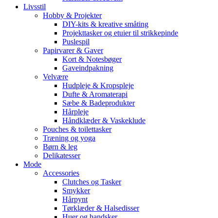
Livsstil
Hobby & Projekter
DIY-kits & kreative småting
Projekttasker og etuier til strikkepinde
Puslespil
Papirvarer & Gaver
Kort & Notesbøger
Gaveindpakning
Velvære
Hudpleje & Kropspleje
Dufte & Aromaterapi
Sæbe & Badeprodukter
Hårpleje
Håndklæder & Vaskeklude
Pouches & toilettasker
Træning og yoga
Børn & leg
Delikatesser
Mode
Accessories
Clutches og Tasker
Smykker
Hårpynt
Tørklæder & Halsedisser
Huer og handsker