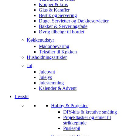
Kopper & krus
Glas & Karafler
Bestik og Servering
Duge, Servietter og Dækkeservietter
Bakker & Serveringsfade
Øvrig tilbehør til bordet
Køkkenudstyr
Madopbevaring
Tekstiler til Køkken
Husholdningsartikler
Jul
Julepynt
Julelys
Julestemning
Kalender & Advent
Livsstil
Hobby & Projekter
DIY-kits & kreative småting
Projekttasker og etuier til
strikkepinde
Puslespil