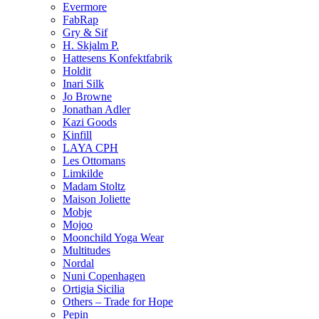
Evermore
FabRap
Gry & Sif
H. Skjalm P.
Hattesens Konfektfabrik
Holdit
Inari Silk
Jo Browne
Jonathan Adler
Kazi Goods
Kinfill
LAYA CPH
Les Ottomans
Limkilde
Madam Stoltz
Maison Joliette
Mobje
Mojoo
Moonchild Yoga Wear
Multitudes
Nordal
Nuni Copenhagen
Ortigia Sicilia
Others – Trade for Hope
Pepin