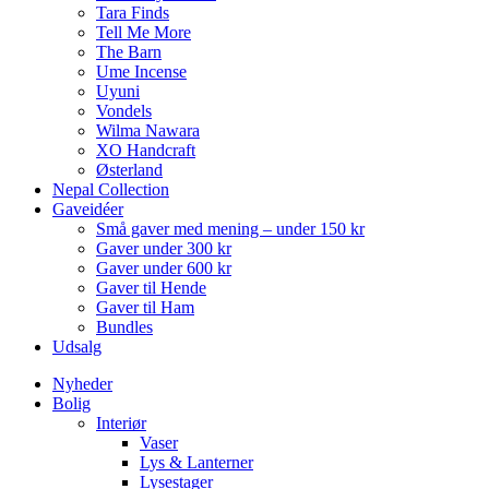
Tara Finds
Tell Me More
The Barn
Ume Incense
Uyuni
Vondels
Wilma Nawara
XO Handcraft
Østerland
Nepal Collection
Gaveidéer
Små gaver med mening – under 150 kr
Gaver under 300 kr
Gaver under 600 kr
Gaver til Hende
Gaver til Ham
Bundles
Udsalg
Nyheder
Bolig
Interiør
Vaser
Lys & Lanterner
Lysestager