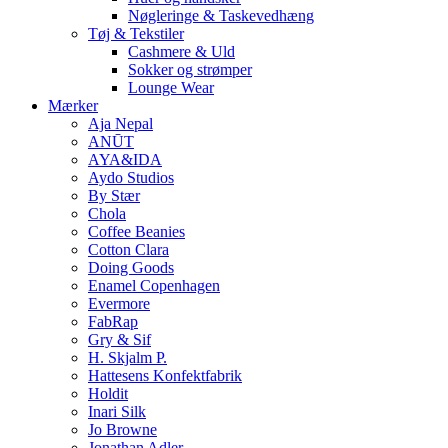
Nøgleringe & Taskevedhæng
Tøj & Tekstiler
Cashmere & Uld
Sokker og strømper
Lounge Wear
Mærker
Aja Nepal
ANŪT
AYA&IDA
Aydo Studios
By Stær
Chola
Coffee Beanies
Cotton Clara
Doing Goods
Enamel Copenhagen
Evermore
FabRap
Gry & Sif
H. Skjalm P.
Hattesens Konfektfabrik
Holdit
Inari Silk
Jo Browne
Jonathan Adler