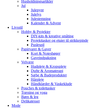
Husholdningsartikler
Jul
Julepynt
Julelys
Julestemning
Kalender & Advent
Livsstil
Hobby & Projekter
DIY-kits & kreative småting
Projekttasker og etuier til strikkepinde
Puslespil
Papirvarer & Gaver
Kort & Notesbøger
Gaveindpakning
Velvære
Hudpleje & Kropspleje
Dufte & Aromaterapi
Sæbe & Badeprodukter
Hårpleje
Håndklæder & Vaskeklude
Pouches & toilettasker
Træning og yoga
Børn & leg
Delikatesser
Mode