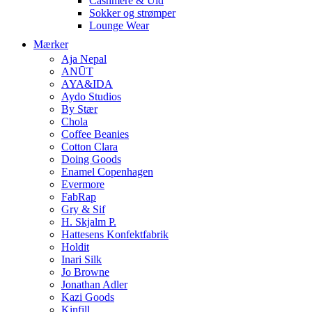
Cashmere & Uld
Sokker og strømper
Lounge Wear
Mærker
Aja Nepal
ANŪT
AYA&IDA
Aydo Studios
By Stær
Chola
Coffee Beanies
Cotton Clara
Doing Goods
Enamel Copenhagen
Evermore
FabRap
Gry & Sif
H. Skjalm P.
Hattesens Konfektfabrik
Holdit
Inari Silk
Jo Browne
Jonathan Adler
Kazi Goods
Kinfill