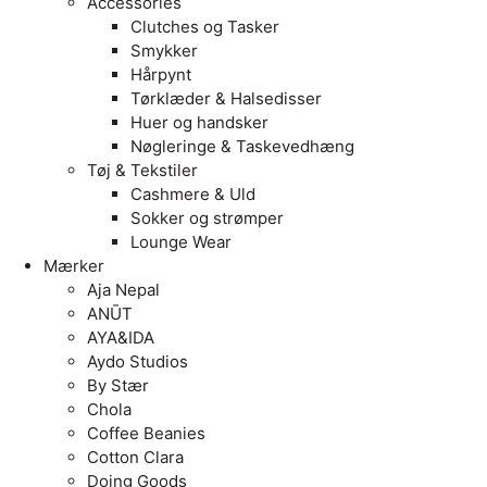
Accessories
Clutches og Tasker
Smykker
Hårpynt
Tørklæder & Halsedisser
Huer og handsker
Nøgleringe & Taskevedhæng
Tøj & Tekstiler
Cashmere & Uld
Sokker og strømper
Lounge Wear
Mærker
Aja Nepal
ANŪT
AYA&IDA
Aydo Studios
By Stær
Chola
Coffee Beanies
Cotton Clara
Doing Goods