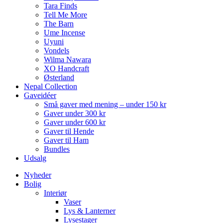
Tara Finds
Tell Me More
The Barn
Ume Incense
Uyuni
Vondels
Wilma Nawara
XO Handcraft
Østerland
Nepal Collection
Gaveidéer
Små gaver med mening – under 150 kr
Gaver under 300 kr
Gaver under 600 kr
Gaver til Hende
Gaver til Ham
Bundles
Udsalg
Nyheder
Bolig
Interiør
Vaser
Lys & Lanterner
Lysestager