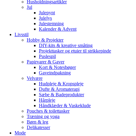
Husholdningsartikler
Jul
Julepynt
Julelys
Julestemning
Kalender & Advent
Livsstil
Hobby & Projekter
DIY-kits & kreative småting
Projekttasker og etuier til strikkepinde
Puslespil
Papirvarer & Gaver
Kort & Notesbøger
Gaveindpakning
Velvære
Hudpleje & Kropspleje
Dufte & Aromaterapi
Sæbe & Badeprodukter
Hårpleje
Håndklæder & Vaskeklude
Pouches & toilettasker
Træning og yoga
Børn & leg
Delikatesser
Mode