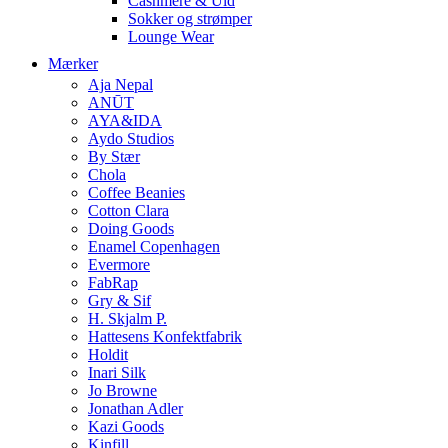
Cashmere & Uld
Sokker og strømper
Lounge Wear
Mærker
Aja Nepal
ANŪT
AYA&IDA
Aydo Studios
By Stær
Chola
Coffee Beanies
Cotton Clara
Doing Goods
Enamel Copenhagen
Evermore
FabRap
Gry & Sif
H. Skjalm P.
Hattesens Konfektfabrik
Holdit
Inari Silk
Jo Browne
Jonathan Adler
Kazi Goods
Kinfill