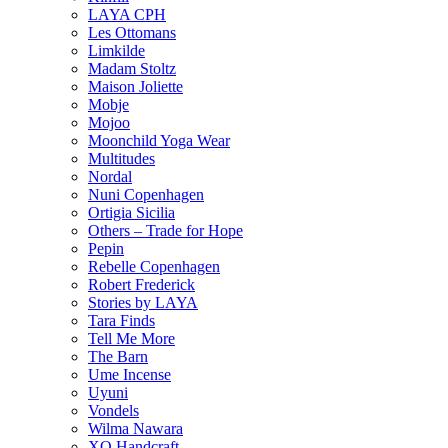
LAYA CPH
Les Ottomans
Limkilde
Madam Stoltz
Maison Joliette
Mobje
Mojoo
Moonchild Yoga Wear
Multitudes
Nordal
Nuni Copenhagen
Ortigia Sicilia
Others – Trade for Hope
Pepin
Rebelle Copenhagen
Robert Frederick
Stories by LAYA
Tara Finds
Tell Me More
The Barn
Ume Incense
Uyuni
Vondels
Wilma Nawara
XO Handcraft