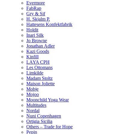
Evermore
FabRap
Gry & Sif
H. Skjalm P.
Hattesens Konfektfabrik
Holdit
Inari Silk
Jo Browne
Jonathan Adler
Kazi Goods
Kinfill
LAYA CPH
Les Ottomans
Limkilde
Madam Stoltz
Maison Joliette
Mobje
Mojoo
Moonchild Yoga Wear
Multitudes
Nordal
Nuni Copenhagen
Ortigia Sicilia
Others – Trade for Hope
Pepin