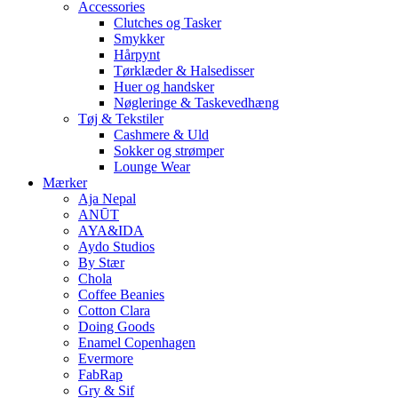
Accessories
Clutches og Tasker
Smykker
Hårpynt
Tørklæder & Halsedisser
Huer og handsker
Nøgleringe & Taskevedhæng
Tøj & Tekstiler
Cashmere & Uld
Sokker og strømper
Lounge Wear
Mærker
Aja Nepal
ANŪT
AYA&IDA
Aydo Studios
By Stær
Chola
Coffee Beanies
Cotton Clara
Doing Goods
Enamel Copenhagen
Evermore
FabRap
Gry & Sif