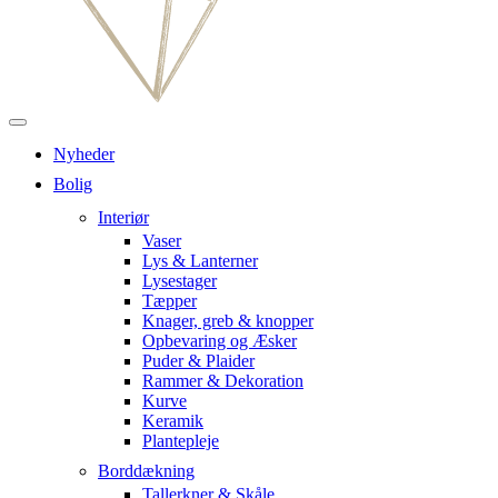
Nyheder
Bolig
Interiør
Vaser
Lys & Lanterner
Lysestager
Tæpper
Knager, greb & knopper
Opbevaring og Æsker
Puder & Plaider
Rammer & Dekoration
Kurve
Keramik
Plantepleje
Borddækning
Tallerkner & Skåle