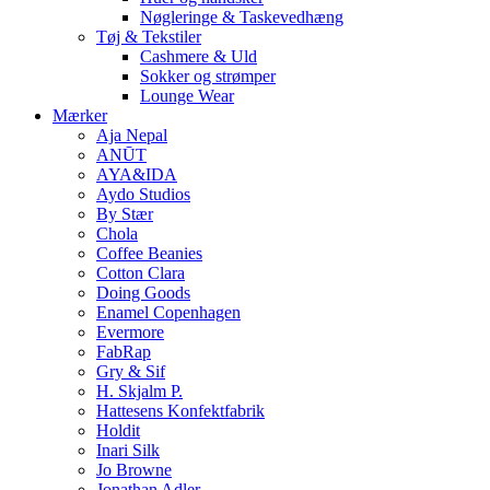
Nøgleringe & Taskevedhæng
Tøj & Tekstiler
Cashmere & Uld
Sokker og strømper
Lounge Wear
Mærker
Aja Nepal
ANŪT
AYA&IDA
Aydo Studios
By Stær
Chola
Coffee Beanies
Cotton Clara
Doing Goods
Enamel Copenhagen
Evermore
FabRap
Gry & Sif
H. Skjalm P.
Hattesens Konfektfabrik
Holdit
Inari Silk
Jo Browne
Jonathan Adler