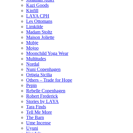
Kazi Goods
Kinfill
LAYA CPH
Les Ottomans
Limkilde
Madam Stoltz
Maison Joliette
Mobje
Mojoo
Moonchild Yoga Wear
Multitudes
Nordal
Nuni Copenhagen
Ortigia Sicilia
Others – Trade for Hope
Pepin
Rebelle Copenhagen
Robert Frederick
Stories by LAYA
Tara Finds
Tell Me More
The Barn
Ume Incense
Uyuni