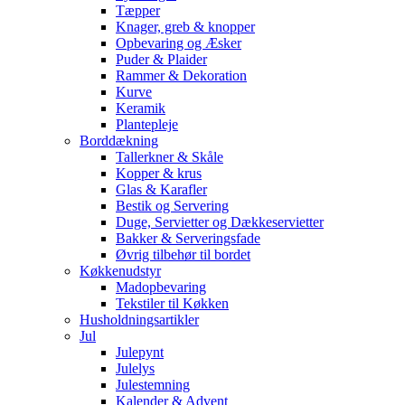
Tæpper
Knager, greb & knopper
Opbevaring og Æsker
Puder & Plaider
Rammer & Dekoration
Kurve
Keramik
Plantepleje
Borddækning
Tallerkner & Skåle
Kopper & krus
Glas & Karafler
Bestik og Servering
Duge, Servietter og Dækkeservietter
Bakker & Serveringsfade
Øvrig tilbehør til bordet
Køkkenudstyr
Madopbevaring
Tekstiler til Køkken
Husholdningsartikler
Jul
Julepynt
Julelys
Julestemning
Kalender & Advent