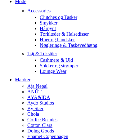
Mode
Accessories
Clutches og Tasker
Smykker
Hårpynt
Tørklæder & Halsedisser
Huer og handsker
Nøgleringe & Taskevedhæng
Tøj & Tekstiler
Cashmere & Uld
Sokker og strømper
Lounge Wear
Mærker
Aja Nepal
ANŪT
AYA&IDA
Aydo Studios
By Stær
Chola
Coffee Beanies
Cotton Clara
Doing Goods
Enamel Copenhagen