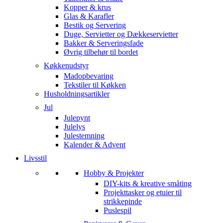
Kopper & krus
Glas & Karafler
Bestik og Servering
Duge, Servietter og Dækkeservietter
Bakker & Serveringsfade
Øvrig tilbehør til bordet
Køkkenudstyr
Madopbevaring
Tekstiler til Køkken
Husholdningsartikler
Jul
Julepynt
Julelys
Julestemning
Kalender & Advent
Livsstil
Hobby & Projekter
DIY-kits & kreative småting
Projekttasker og etuier til
strikkepinde
Puslespil