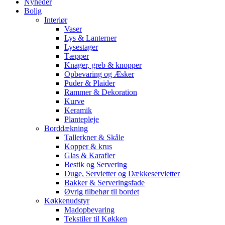
Nyheder
Bolig
Interiør
Vaser
Lys & Lanterner
Lysestager
Tæpper
Knager, greb & knopper
Opbevaring og Æsker
Puder & Plaider
Rammer & Dekoration
Kurve
Keramik
Plantepleje
Borddækning
Tallerkner & Skåle
Kopper & krus
Glas & Karafler
Bestik og Servering
Duge, Servietter og Dækkeservietter
Bakker & Serveringsfade
Øvrig tilbehør til bordet
Køkkenudstyr
Madopbevaring
Tekstiler til Køkken