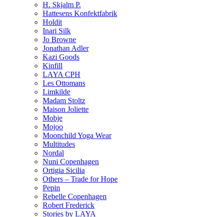
H. Skjalm P.
Hattesens Konfektfabrik
Holdit
Inari Silk
Jo Browne
Jonathan Adler
Kazi Goods
Kinfill
LAYA CPH
Les Ottomans
Limkilde
Madam Stoltz
Maison Joliette
Mobje
Mojoo
Moonchild Yoga Wear
Multitudes
Nordal
Nuni Copenhagen
Ortigia Sicilia
Others – Trade for Hope
Pepin
Rebelle Copenhagen
Robert Frederick
Stories by LAYA