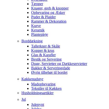
Tæpper
Knager, greb & knopper
Opbevaring og Æsker
Puder & Plaider
Rammer & Dekoration
Kurve
Keramik
Plantepleje
Borddækning
Tallerkner & Skåle
Kopper & krus
Glas & Karafler
Bestik og Servering
Duge, Servietter og Dækkeservietter
Bakker & Serveringsfade
Øvrig tilbehør til bordet
Køkkenudstyr
Madopbevaring
Tekstiler til Køkken
Husholdningsartikler
Jul
Julepynt
Julelys