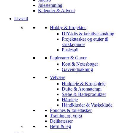
Julestemning
Kalender & Advent
Livsstil
Hobby & Projekter
DIY-kits & kreative småting
Projekttasker og etuier til
strikkepinde
Puslespil
Papirvarer & Gaver
Kort & Notesbøger
Gaveindpakning
Velvære
Hudpleje & Kropspleje
Dufte & Aromaterapi
Sæbe & Badeprodukter
Hårpleje
Håndklæder & Vaskeklude
Pouches & toilettasker
Træning og yoga
Delikatesser
Børn & leg