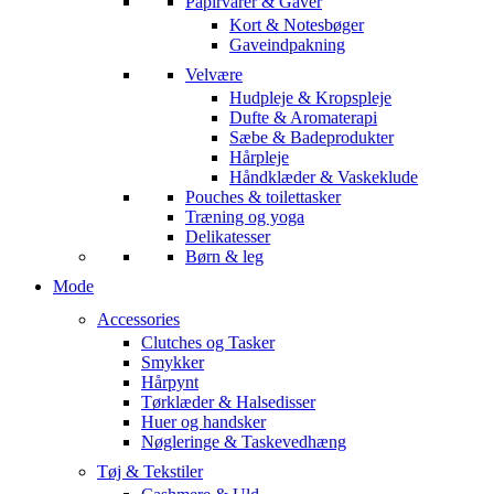
Papirvarer & Gaver
Kort & Notesbøger
Gaveindpakning
Velvære
Hudpleje & Kropspleje
Dufte & Aromaterapi
Sæbe & Badeprodukter
Hårpleje
Håndklæder & Vaskeklude
Pouches & toilettasker
Træning og yoga
Delikatesser
Børn & leg
Mode
Accessories
Clutches og Tasker
Smykker
Hårpynt
Tørklæder & Halsedisser
Huer og handsker
Nøgleringe & Taskevedhæng
Tøj & Tekstiler