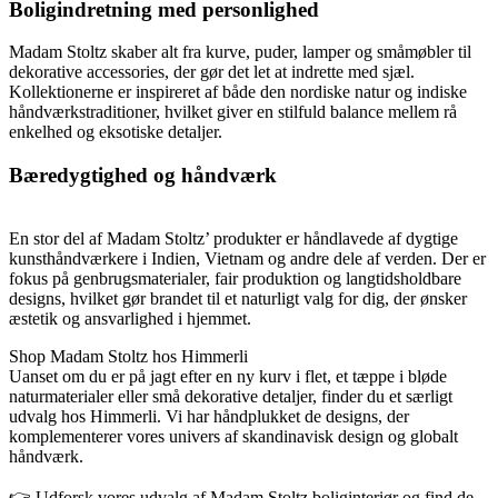
Boligindretning med personlighed
Madam Stoltz skaber alt fra kurve, puder, lamper og småmøbler til
dekorative accessories, der gør det let at indrette med sjæl.
Kollektionerne er inspireret af både den nordiske natur og indiske
håndværkstraditioner, hvilket giver en stilfuld balance mellem rå
enkelhed og eksotiske detaljer.
Bæredygtighed og håndværk
En stor del af Madam Stoltz’ produkter er håndlavede af dygtige
kunsthåndværkere i Indien, Vietnam og andre dele af verden. Der er
fokus på genbrugsmaterialer, fair produktion og langtidsholdbare
designs, hvilket gør brandet til et naturligt valg for dig, der ønsker
æstetik og ansvarlighed i hjemmet.
Shop Madam Stoltz hos Himmerli
Uanset om du er på jagt efter en ny kurv i flet, et tæppe i bløde
naturmaterialer eller små dekorative detaljer, finder du et særligt
udvalg hos Himmerli. Vi har håndplukket de designs, der
komplementerer vores univers af skandinavisk design og globalt
håndværk.
👉 Udforsk vores udvalg af Madam Stoltz boliginteriør og find de