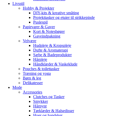
Livsstil
Hobby & Projekter
DIY-kits & kreative småting
Projekttasker og etuier til strikkepinde
Puslespil
Papirvarer & Gaver
Kort & Notesbøger
Gaveindpakning
Velvære
Hudpleje & Kropspleje
Dufte & Aromaterapi
Sæbe & Badeprodukter
Hårpleje
Håndklæder & Vaskeklude
Pouches & toilettasker
Træning og yoga
Børn & leg
Delikatesser
Mode
Accessories
Clutches og Tasker
Smykker
Hårpynt
Tørklæder & Halsedisser
Huer og handsker