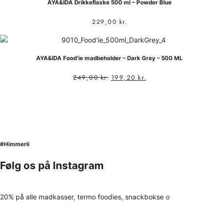
AYA&IDA Drikkeflaske 500 ml – Powder Blue
229,00
kr.
AYA&IDA Food’ie madbeholder – Dark Grey – 500 ML
249,00
kr.
199,20
kr.
#Himmerli
Følg os på Instagram
20% på alle madkasser, termo foodies, snackbokse o