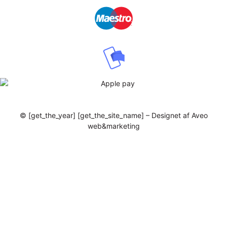
© [get_the_year] [get_the_site_name] – Designet af Aveo
web&marketing